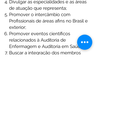
Divulgar as especialidades e as áreas
de atuação que representa;
Promover o intercâmbio com
Profissionais de áreas afins no Brasil e
exterior;
Promover eventos científicos
relacionados à Auditoria de
Enfermagem e Auditoria em Saúde;
Buscar a integração dos membros
desta entidade;
Cooperar para o aumento da
divulgação da atividade da Auditoria
de Enfermagem na área acadêmica;
Promover a prova de título de
Especialista em Auditoria de
Enfermagem aos profissionais
associados;
Uniformizar conceitos e práticas da
Auditoria de Enfermagem em todo o
território nacional.
Sua logomarca apresenta a seguinte